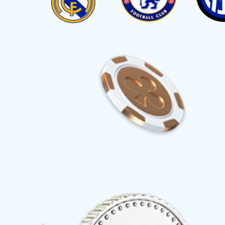
OD官方网页版是专注