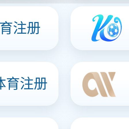
从赛事直播到多端互动，构建OD官方网页版生态闭环
言解说选项。用户可通过OD官方网页版平台轻松找到关注比