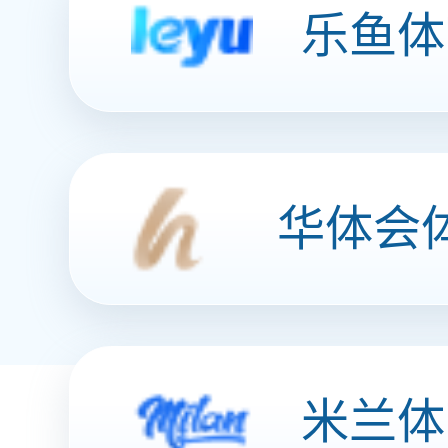
实时数据中心
提供详尽的赛事动态、球员数据、进球时间轴与
节。
战术分析频道
由专业编辑团队策划战术复盘、阵容解构与关键