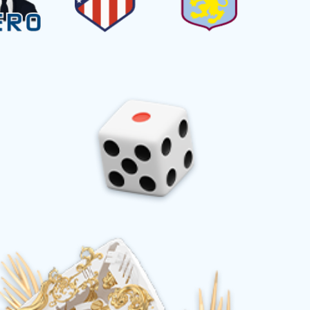
安全与多样化的观赛服务
景
确立了“科技驱动体育创新”的发展方向，融合赛事直播、数