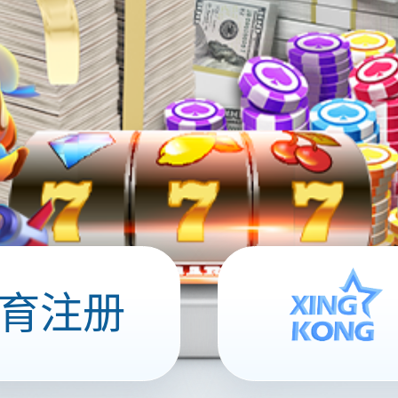
风控、秒级加载、多节点加速等
时，OD官方网页版提供全天候
台。
五大核心功能 · 场景整合