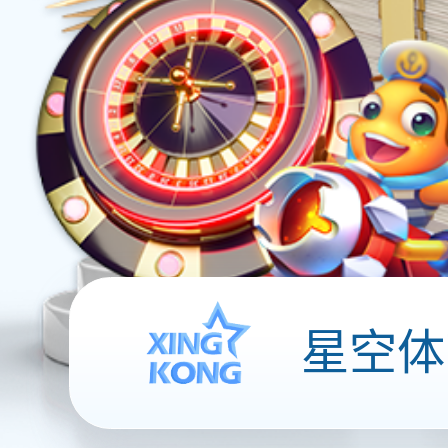
平台技术与服务能力
平台构建了一套高可用的全终端直播服务架构，集成智能
核心技术，确保不同区域用户都能流畅体验体育赛事。 同
客服支持与数据同步，致力于打造值得信赖的观赛首选平