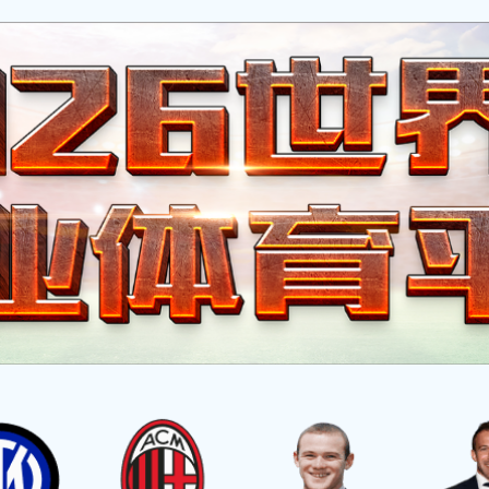
App下载
关于我们
体育热讯
APP与网页版入口｜畅享全球体
盖足球、篮球、电竞等项目的赛事资讯与数据内容，
，聚焦热门体育内容， 助您轻松获取赛事动态，
手机App
网页版