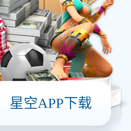
和关键时刻的得分能力在当今联盟中独树一
验，而76人希望用他填补哈登可能离队后
于志在争冠的球队来说，德罗赞似乎是一块
定了球队的下限；但另一方面，公牛现有阵
的争冠竞争力。如果公牛选择以高价续约德
走德罗赞，公牛则可能被迫开启重建，交易
索要一份为期3年、总价值超过1亿美元的
候都要强烈。如果加盟一支竞争力更强的球