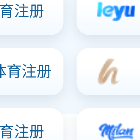
保底年薪加赛
东队续约的细节被媒体披露，其中“...
租，常规赛榜
的一场焦点对决中，辽宁本钢队客场以微弱...
身触壁疑违
自由泳决赛中，美国名将德雷塞尔以...
德三分38%，雄鹿
在经历一场静水流深的转型。在...