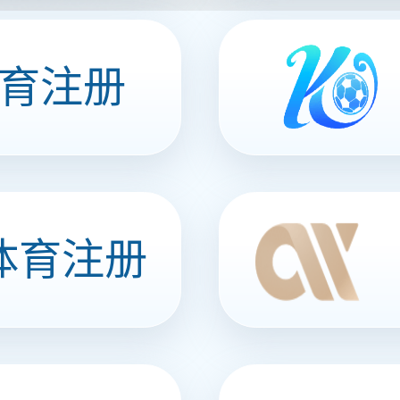
而留在公牛，他不仅能拿到最高薪水，还能继续扮演球队领袖的
更为残酷——当多队追捧的局面形成时，他必须做出最符合自己
为今夏自由球员市场最精彩的剧情之一。公牛队需要尽快做出决
期？无论德罗赞最终选择哪条路，他的决定都将深刻影响整个东