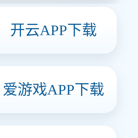
角色。德罗赞在公开场合多次表达过对芝加
职业生涯规划的决定。
断：是全力续约这位老将，保持球队的竞争
部联盟的竞争格局。对于球迷而言，这或许
下一篇：
森林狼爱德华兹末节得分8.9分远