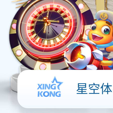
德罗赞的市场价值：老
德罗赞在公牛的两年里场均贡献26.5分、
帜，这使得他在自由市场受到了多队追捧
的空缺。德罗赞的市场价值不仅体现在数
完美的拼图。
公牛面临的挑战：重建
公牛队管理层目前陷入两难境地。一方面
容的薪资空间已经非常紧张，而且球队在
罗赞，意味着他们将彻底锁死未来几年的
拉文和武切维奇换取年轻资产。德罗赞的
德罗赞的个人考量：冠
对于德罗赞本人而言，这个自由球员选择
合同。然而，德罗赞从未赢得过总冠军，