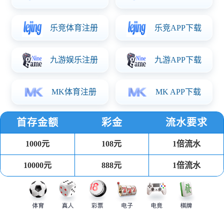
瓦泰克与哈萨克斯坦名将埃琳娜·莱巴金娜之间的“一
姐之争”始终是球迷热议的焦点。随着赛季深入，两人
在硬地、红土乃至草地赛场的多次交锋，不仅让比赛
充满戏剧性，更催生出一个极具说服力的数据参照
——斯瓦泰克对阵Top10选手的胜场数达到12场，而
莱巴金娜则为9场。这一数字差看似微小，却精准折
射出两人在顶级对决中的统治力差异，也为这场“一姐
之争”提供了最直观的论据。