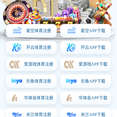
手机App
网页版
斯瓦泰克对阵Top10胜场12场 vs 莱
巴金娜9场，一姐之争数据说话
2026-06-06 15:02
59 次阅读
首页
/
体育热讯
在女子网坛竞争日趋白热化的当下，世界第一伊加·斯